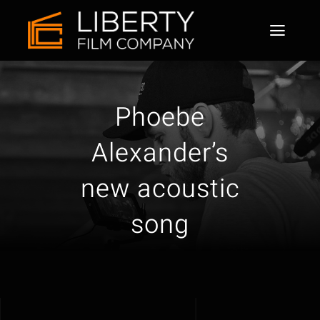
Skip
to
Toggl
content
Naviga
Home
Phoebe
About
Alexander’s
Services
new acoustic
Why us
song
Our works
Contact