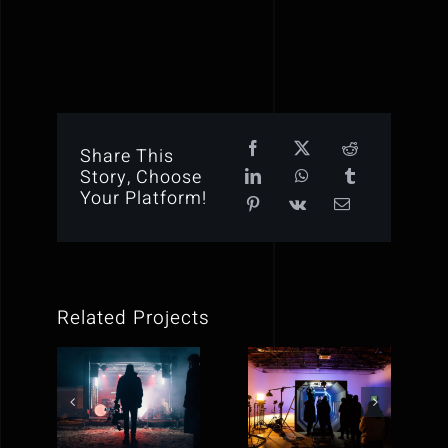
Share This
Story, Choose
Your Platform!
Related Projects
Reflex
Crazyplay
Victory
new music
short film
video
editing